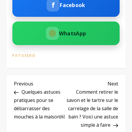
f
Facebook
WhatsApp
PATISSERIE
N
Previous
Next
Previous
Next
Post
Post
Quelques astuces
Comment retirer le
a
pratiques pour se
savon et le tartre sur le
débarrasser des
carrelage de la salle de
v
mouches à la maison￼
bain ? Voici une astuce
i
simple à faire