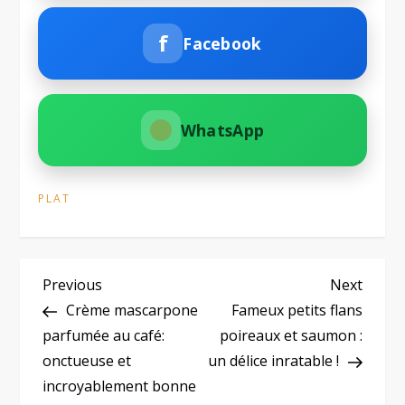
f
Facebook
WhatsApp
PLAT
N
Previous
Next
Previous
Next
Post
Post
Crème mascarpone
Fameux petits flans
a
parfumée au café:
poireaux et saumon :
onctueuse et
un délice inratable !
v
incroyablement bonne