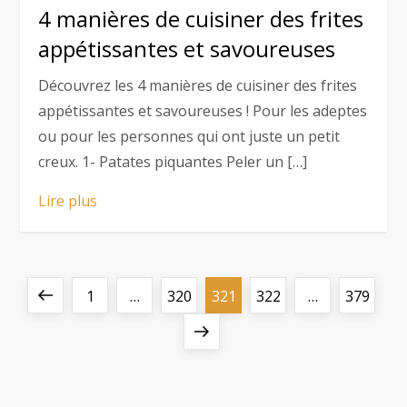
4 manières de cuisiner des frites
appétissantes et savoureuses
Découvrez les 4 manières de cuisiner des frites
appétissantes et savoureuses ! Pour les adeptes
ou pour les personnes qui ont juste un petit
creux. 1- Patates piquantes Peler un […]
Lire plus
P
Previous
Page
Page
Page
Page
Page
1
…
320
321
322
…
379
a
page
Next
page
g