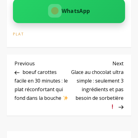
WhatsApp
PLAT
N
Previous
Next
Previous
Next
Post
Post
boeuf carottes
Glace au chocolat ultra
a
facile en 30 minutes : le
simple : seulement 3
plat réconfortant qui
ingrédients et pas
v
fond dans la bouche
besoin de sorbetière
i
g