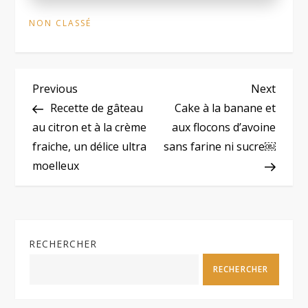
NON CLASSÉ
N
Previous
Next
Previous
Next
Post
Post
Recette de gâteau
Cake à la banane et
a
au citron et à la crème
aux flocons d’avoine
fraiche, un délice ultra
sans farine ni sucre￼
v
moelleux
i
g
RECHERCHER
a
RECHERCHER
t