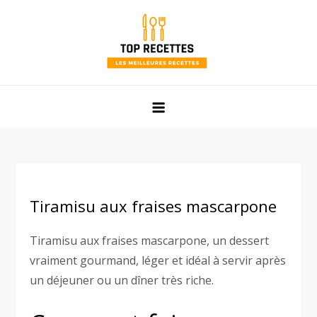
Skip
to
content
Top Recettes
Les meilleures recettes faciles et rapides de mamie !
Tiramisu aux fraises mascarpone
Tiramisu aux fraises mascarpone, un dessert
vraiment gourmand, léger et idéal à servir après
un déjeuner ou un dîner très riche.