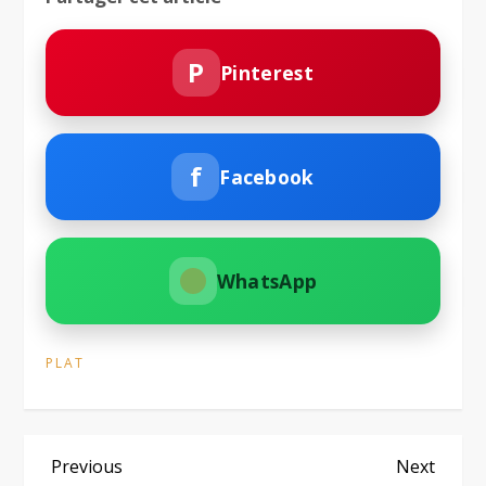
P
Pinterest
f
Facebook
WhatsApp
PLAT
N
Previous
Next
Previous
Next