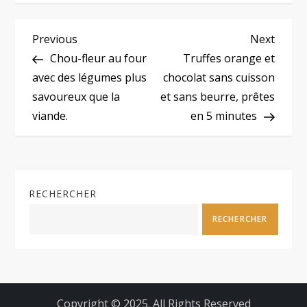
N
Previous
Next
Previous
Next
Post
Post
Chou-fleur au four
Truffes orange et
a
avec des légumes plus
chocolat sans cuisson
savoureux que la
et sans beurre, prêtes
v
viande.
en 5 minutes
i
g
RECHERCHER
a
RECHERCHER
t
i
o
Copyright © 2025. All Rights Reserved