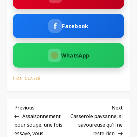
f
Facebook
WhatsApp
NON CLASSÉ
N
Previous
Next
Previous
Next
Post
Post
Assaisonnement
Casserole paysanne, si
a
pour soupe, une fois
savoureuse qu’il ne
essayé, vous
reste rien