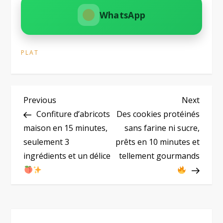
WhatsApp
PLAT
N
Previous
Next
Previous
Next
Post
Post
Confiture d’abricots
Des cookies protéinés
a
maison en 15 minutes,
sans farine ni sucre,
seulement 3
prêts en 10 minutes et
v
ingrédients et un délice
tellement gourmands
i
g
a