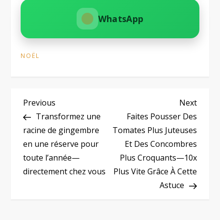
WhatsApp
NOËL
N
Previous
Next
Previous
Next
Post
Post
Transformez une
Faites Pousser Des
a
racine de gingembre
Tomates Plus Juteuses
en une réserve pour
Et Des Concombres
v
toute l’année—
Plus Croquants—10x
i
directement chez vous
Plus Vite Grâce À Cette
Astuce
g