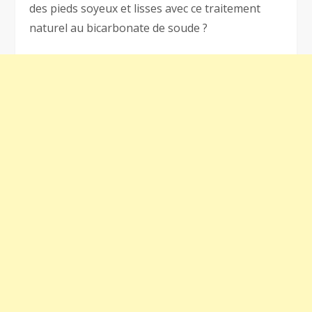
des pieds soyeux et lisses avec ce traitement
naturel au bicarbonate de soude ?