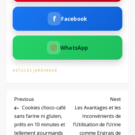
f
Facebook
WhatsApp
ASTUCES JARDINAGE
N
Previous
Next
Previous
Next
Post
Post
Cookies choco-café
Les Avantages et les
a
sans farine ni gluten,
Inconvénients de
prêts en 10 minutes et
l’Utilisation de l’Urine
v
tellement gourmands
comme Engrais de