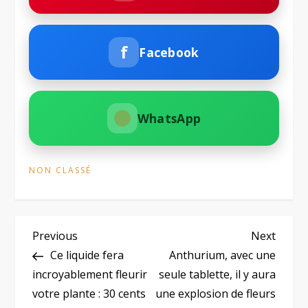
f
Facebook
WhatsApp
NON CLASSÉ
N
Previous
Next
Previous
Next
Post
Post
Ce liquide fera
Anthurium, avec une
a
incroyablement fleurir
seule tablette, il y aura
votre plante : 30 cents
une explosion de fleurs
v