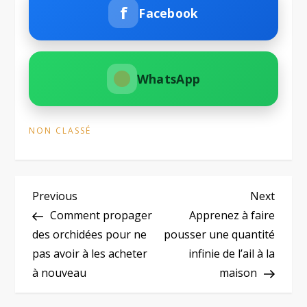
f
Facebook
WhatsApp
NON CLASSÉ
N
Previous
Next
Previous
Next
Post
Post
Comment propager
Apprenez à faire
a
des orchidées pour ne
pousser une quantité
pas avoir à les acheter
infinie de l’ail à la
v
à nouveau
maison
i