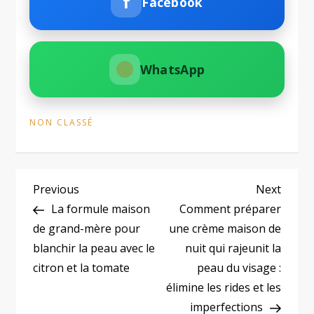
f
Facebook
WhatsApp
NON CLASSÉ
N
Previous
Next
Previous
Next
Post
Post
La formule maison
Comment préparer
a
de grand-mère pour
une crème maison de
blanchir la peau avec le
nuit qui rajeunit la
v
citron et la tomate
peau du visage :
i
élimine les rides et les
imperfections