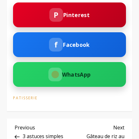
P
Pinterest
f
Facebook
WhatsApp
PATISSERIE
N
Previous
Next
Previous
Next
Post
Post
3 astuces simples
Gâteau de riz au