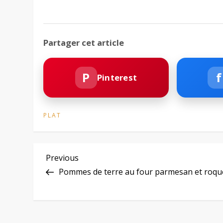
Partager cet article
P
f
Pinterest
PLAT
N
Previous
Previous
Post
Pommes de terre au four parmesan et roqu
a
v