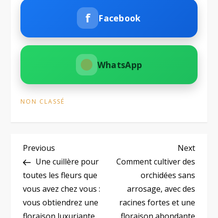
f
Facebook
WhatsApp
NON CLASSÉ
N
Previous
Next
Previous
Next
Post
Post
Une cuillère pour
Comment cultiver des
a
toutes les fleurs que
orchidées sans
vous avez chez vous :
arrosage, avec des
v
vous obtiendrez une
racines fortes et une
floraison luxuriante.
floraison abondante