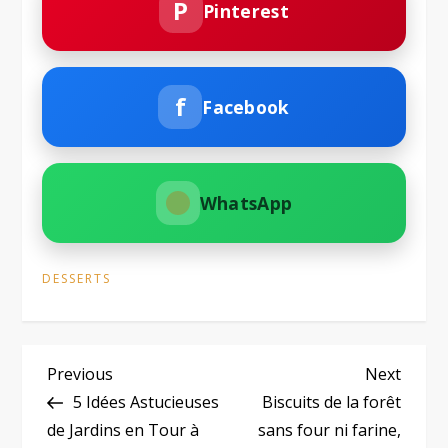
P
Pinterest
f
Facebook
WhatsApp
DESSERTS
N
Previous
Next
Previous
Next
Post
Post
5 Idées Astucieuses
Biscuits de la forêt
a
de Jardins en Tour à
sans four ni farine,