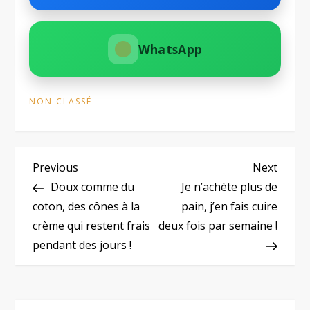
WhatsApp
NON CLASSÉ
N
Previous
Next
Previous
Next
Post
Post
Doux comme du
Je n’achète plus de
a
coton, des cônes à la
pain, j’en fais cuire
crème qui restent frais
deux fois par semaine !
v
pendant des jours !
i
g