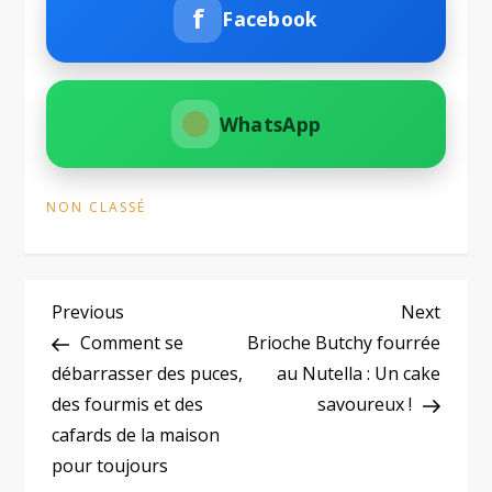
f
Facebook
WhatsApp
NON CLASSÉ
N
Previous
Next
Previous
Next
Post
Post
Comment se
Brioche Butchy fourrée
a
débarrasser des puces,
au Nutella : Un cake
des fourmis et des
savoureux !
v
cafards de la maison
i
pour toujours