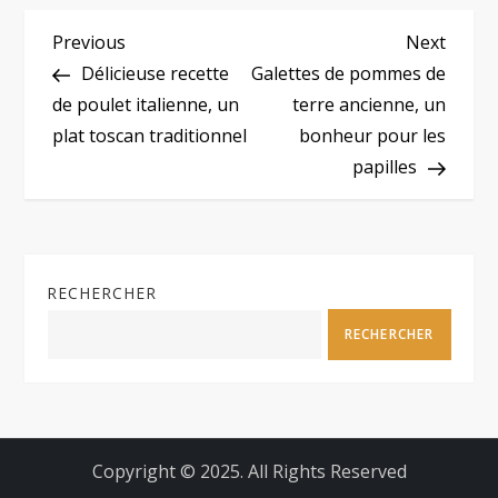
N
Previous
Next
Previous
Next
Post
Post
Délicieuse recette
Galettes de pommes de
a
de poulet italienne, un
terre ancienne, un
plat toscan traditionnel
bonheur pour les
v
papilles
i
g
RECHERCHER
a
RECHERCHER
t
i
o
Copyright © 2025. All Rights Reserved