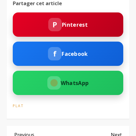
Partager cet article
P
Pinterest
f
Facebook
WhatsApp
PLAT
Previous
Next
Previous
Next