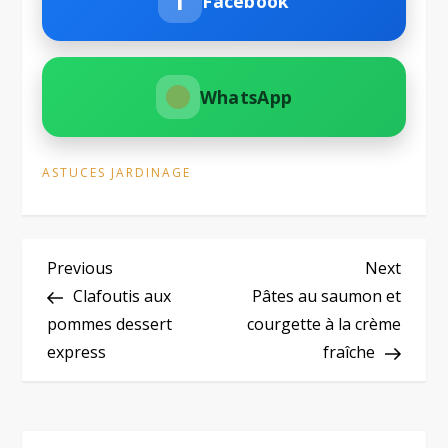
f
Facebook
WhatsApp
ASTUCES JARDINAGE
N
Previous
Next
Previous
Next
Post
Post
Clafoutis aux
Pâtes au saumon et
a
pommes dessert
courgette à la crème
express
fraîche
v
i