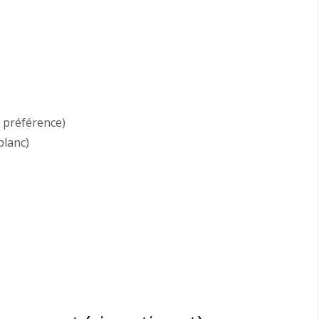
 préférence)
blanc)
)