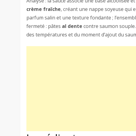
Analyse : la sauce associe une base alcoolisée et
crème fraîche
, créant une nappe soyeuse qui e
parfum salin et une texture fondante ; l’ensemb
fermeté : pâtes
al dente
contre saumon souple. 
des températures et du moment d’ajout du sau