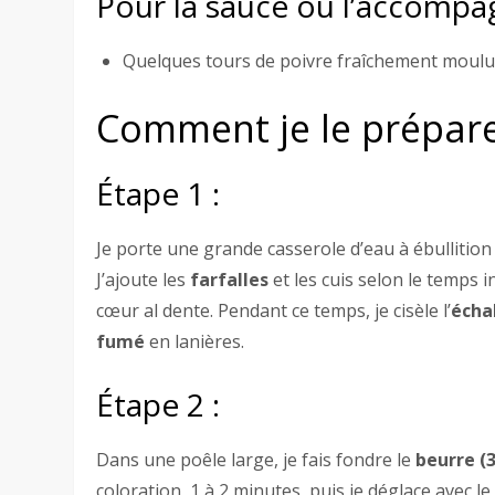
Pour la sauce ou l’accompag
Quelques tours de poivre fraîchement moulu et
Comment je le prépar
Étape 1 :
Je porte une grande casserole d’eau à ébullition 
J’ajoute les
farfalles
et les cuis selon le temps 
cœur al dente. Pendant ce temps, je cisèle l’
écha
fumé
en lanières.
Étape 2 :
Dans une poêle large, je fais fondre le
beurre (3
coloration, 1 à 2 minutes, puis je déglace avec l