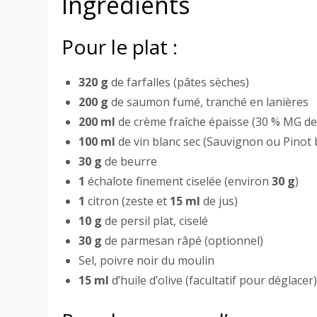
Ingrédients
Pour le plat :
320 g
de farfalles (pâtes sèches)
200 g
de saumon fumé, tranché en lanières
200 ml
de crème fraîche épaisse (30 % MG de
100 ml
de vin blanc sec (Sauvignon ou Pinot 
30 g
de beurre
1
échalote finement ciselée (environ
30 g
)
1
citron (zeste et
15 ml
de jus)
10 g
de persil plat, ciselé
30 g
de parmesan râpé (optionnel)
Sel, poivre noir du moulin
15 ml
d’huile d’olive (facultatif pour déglacer