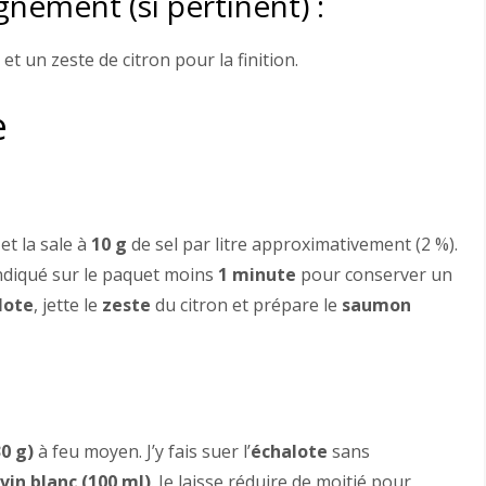
nement (si pertinent) :
 un zeste de citron pour la finition.
e
et la sale à
10 g
de sel par litre approximativement (2 %).
indiqué sur le paquet moins
1 minute
pour conserver un
lote
, jette le
zeste
du citron et prépare le
saumon
0 g)
à feu moyen. J’y fais suer l’
échalote
sans
e
vin blanc (100 ml)
. Je laisse réduire de moitié pour