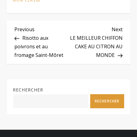
NON CLASSÉ
N
Previous
Next
Previous
Next
Post
Post
Risotto aux
LE MEILLEUR CHIFFON
a
poivrons et au
CAKE AU CITRON AU
fromage Saint-Môret
MONDE
v
i
g
RECHERCHER
a
RECHERCHER
t
i