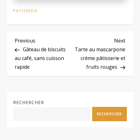
PATISSERIE
N
Previous
Next
Previous
Next
Post
Post
Gâteau de biscuits
Tarte au mascarpone
a
au café, sans cuisson
crème pâtisserie et
rapide
fruits rouges
v
i
g
RECHERCHER
a
RECHERCHER
t