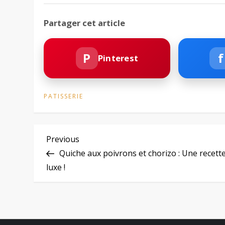
Partager cet article
P
f
Pinterest
PATISSERIE
N
Previous
Previous
Post
Quiche aux poivrons et chorizo : Une recett
a
luxe !
v
i