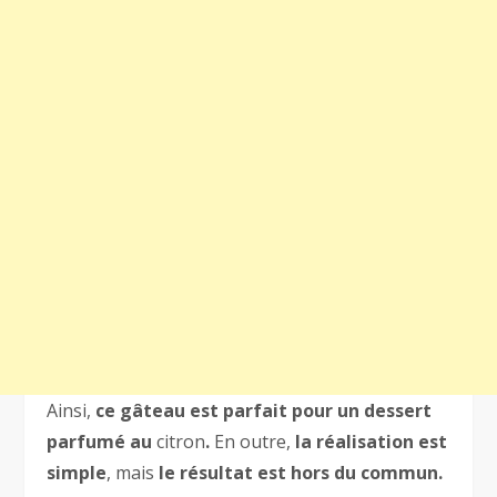
Ainsi,
ce gâteau est parfait pour un dessert
parfumé au
citron
.
En outre,
la réalisation est
simple
, mais
le résultat est hors du commun.