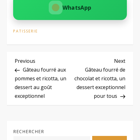
WhatsApp
PATISSERIE
N
Previous
Next
Previous
Next
Post
Post
Gâteau fourré aux
Gâteau fourré de
a
pommes et ricotta, un
chocolat et ricotta, un
dessert au goût
dessert exceptionnel
v
exceptionnel
pour tous
i
g
RECHERCHER
a