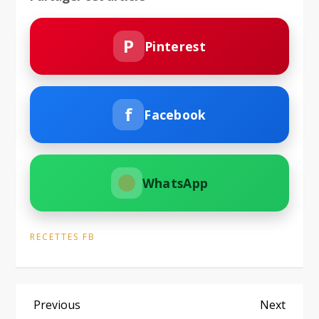
P
Pinterest
f
Facebook
WhatsApp
RECETTES FB
N
Previous
Next
Previous
Next