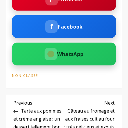
f
Facebook
WhatsApp
NON CLASSÉ
N
Previous
Next
Previous
Next
Post
Post
Tarte aux pommes
Gâteau au fromage et
a
et crème anglaise : un
aux fraises cuit au four
dessert tellement bon
: très délicieux et exquis