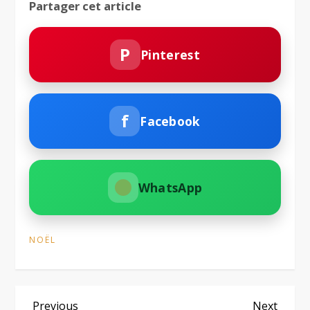
Partager cet article
P
Pinterest
f
Facebook
WhatsApp
NOËL
Previous
Next
Previous
Next