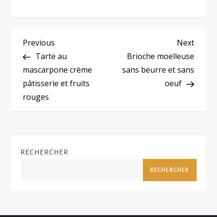
N
Previous
Next
Previous
Next
Post
Post
Tarte au
Brioche moelleuse
a
mascarpone crème
sans beurre et sans
pâtisserie et fruits
oeuf
v
rouges
i
g
RECHERCHER
a
RECHERCHER
t
i