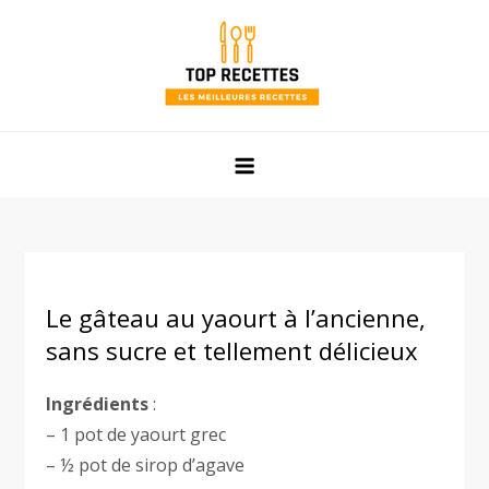
Skip
to
content
Top Recettes
Les meilleures recettes faciles et rapides de mamie !
Le gâteau au yaourt à l’ancienne,
sans sucre et tellement délicieux
Ingrédients
:
– 1 pot de yaourt grec
– ½ pot de sirop d’agave