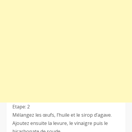
Etape: 2
Mélangez les œufs, l’huile et le sirop d’agave.
Ajoutez ensuite la levure, le vinaigre puis le
bicarbonate de soude.