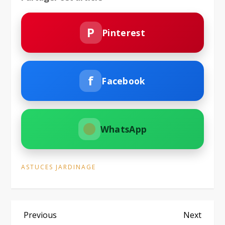
P
Pinterest
f
Facebook
WhatsApp
ASTUCES JARDINAGE
N
Previous
Next
Previous
Next