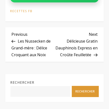
RECETTES FB
N
Previous
Next
Previous
Next
Post
Post
Les Nussecken de
Délicieuse Gratin
a
Grand-mère : Délice
Dauphinois Express en
Croquant aux Noix
Croûte Feuilletée
v
i
g
RECHERCHER
a
RECHERCHER
t