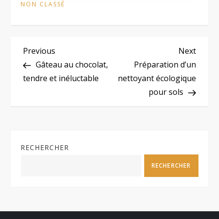
NON CLASSÉ
N
Previous
Next
Previous
Next
Post
Post
Gâteau au chocolat,
Préparation d’un
a
tendre et inéluctable
nettoyant écologique
pour sols
v
i
g
RECHERCHER
a
RECHERCHER
t
i