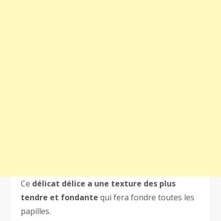
Ce
délicat délice a une texture des plus
tendre et fondante
qui fera fondre toutes les
papilles.