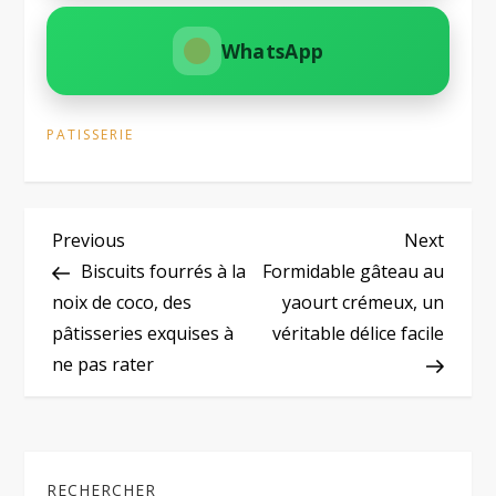
WhatsApp
PATISSERIE
N
Previous
Next
Previous
Next
Post
Post
Biscuits fourrés à la
Formidable gâteau au
a
noix de coco, des
yaourt crémeux, un
pâtisseries exquises à
véritable délice facile
v
ne pas rater
i
g
RECHERCHER