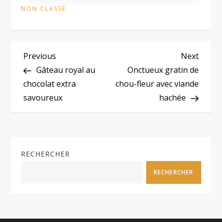
NON CLASSÉ
N
Previous
Next
Previous
Next
Post
Post
Gâteau royal au
Onctueux gratin de
a
chocolat extra
chou-fleur avec viande
savoureux
hachée
v
i
g
RECHERCHER
a
RECHERCHER
t