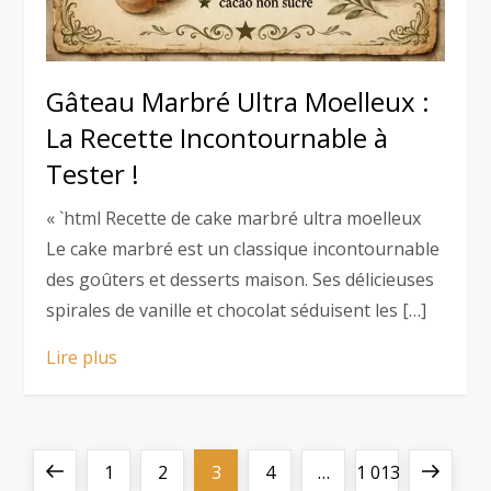
Gâteau Marbré Ultra Moelleux :
La Recette Incontournable à
Tester !
« `html Recette de cake marbré ultra moelleux
Le cake marbré est un classique incontournable
des goûters et desserts maison. Ses délicieuses
spirales de vanille et chocolat séduisent les […]
Lire plus
P
Previous
Page
Page
Page
Page
Page
Next
1
2
3
4
…
1 013