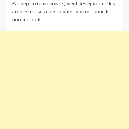
Panpepato (pain poivré ) vient des épices et des
arômes utilisés dans la pâte : poivre, cannelle,
noix muscade.