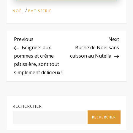
/
NOËL
PATISSERIE
N
Previous
Next
Previous
Next
Post
Post
Beignets aux
Bûche de Noël sans
a
pommes et crème
cuisson au Nutella
pâtissière, sont tout
v
simplement délicieux !
i
g
RECHERCHER
a
RECHERCHER
t