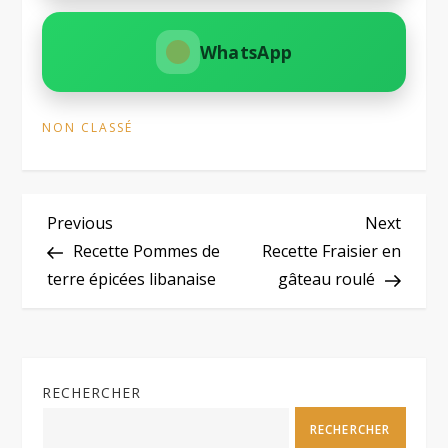
WhatsApp
NON CLASSÉ
N
Previous
Next
Previous
Next
Post
Post
Recette Pommes de
Recette Fraisier en
a
terre épicées libanaise
gâteau roulé
v
i
RECHERCHER
g
RECHERCHER