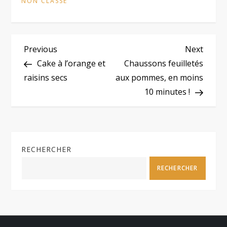
NON CLASSÉ
N
Previous
Next
Previous
Next
Post
Post
Cake à l’orange et
Chaussons feuilletés
a
raisins secs
aux pommes, en moins
10 minutes !
v
i
g
RECHERCHER
a
RECHERCHER
t
i