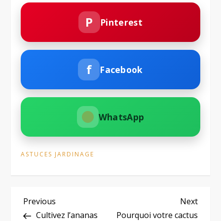
P
Pinterest
f
Facebook
WhatsApp
ASTUCES JARDINAGE
N
Previous
Next
Previous
Next
Post
Post
Cultivez l’ananas
Pourquoi votre cactus