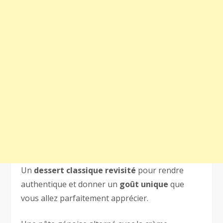
Un
dessert classique revisité
pour rendre
authentique et donner un
goût unique
que
vous allez parfaitement apprécier.