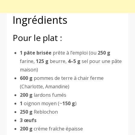
Ingrédients
Pour le plat :
1 pâte brisée
prête à l’emploi (ou
250 g
farine,
125 g
beurre,
4–5 g
sel pour une pâte
maison)
600 g
pommes de terre à chair ferme
(Charlotte, Amandine)
200 g
lardons fumés
1
oignon moyen (~
150 g
)
250 g
Reblochon
3 œufs
200 g
crème fraîche épaisse