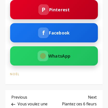
P
Pinterest
f
Facebook
WhatsApp
NOËL
N
Previous
Next
Previous
Next
Post
Post
Vous voulez une
Plantez ces 6 fleurs