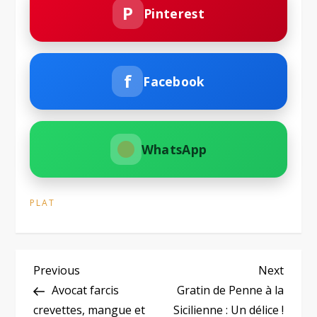
P
Pinterest
f
Facebook
WhatsApp
PLAT
N
Previous
Next
Previous
Next
Post
Post
Avocat farcis
Gratin de Penne à la
a
crevettes, mangue et
Sicilienne : Un délice !