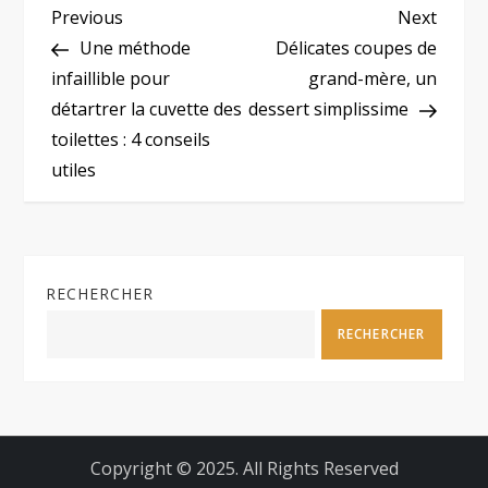
N
Previous
Next
Previous
Next
Post
Post
Une méthode
Délicates coupes de
a
infaillible pour
grand-mère, un
détartrer la cuvette des
dessert simplissime
v
toilettes : 4 conseils
i
utiles
g
a
RECHERCHER
t
RECHERCHER
i
o
Copyright © 2025. All Rights Reserved
n