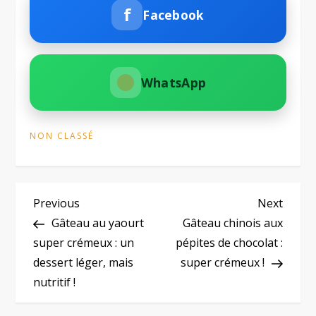
f
Facebook
WhatsApp
NON CLASSÉ
N
Previous
Next
Previous
Next
Post
Post
Gâteau au yaourt
Gâteau chinois aux
a
super crémeux : un
pépites de chocolat :
dessert léger, mais
super crémeux !
v
nutritif !
i