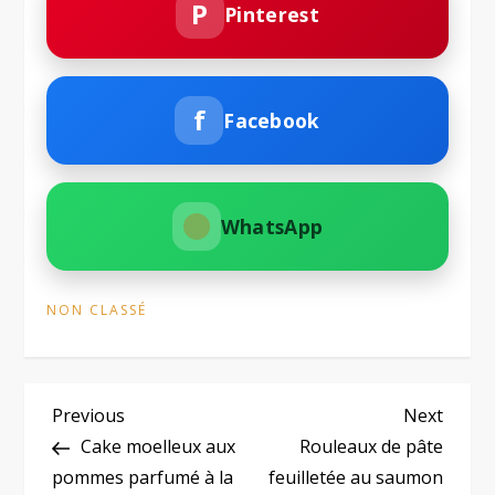
P
Pinterest
f
Facebook
WhatsApp
NON CLASSÉ
N
Previous
Next
Previous
Next
Post
Post
Cake moelleux aux
Rouleaux de pâte
a
pommes parfumé à la
feuilletée au saumon